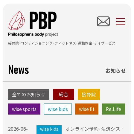
TOP
すずき接骨院
接骨院・コンディショニング・フィットネス・運動教室・デイサービス
wise sports
News
wise kids
お知らせ
wise fit
全てのお知らせ
総合
接骨院
Re.Life
wise sports
wise kids
wise fit
Re.Life
所在地情報
お知らせ情報
2026-06-
オンライン予約・決済システム導入しました
wise kids