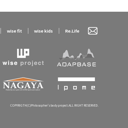
wise fit
wise kids
Re.Life
COPYRIGTH(C)Philosopher's body project.ALL RIGHT RESERVED.