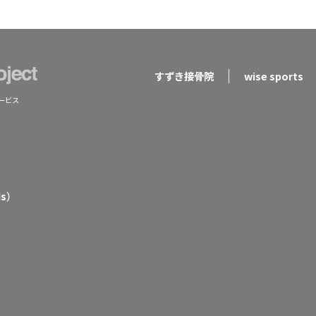
すずき接骨院
wise sports
ービス
ds）