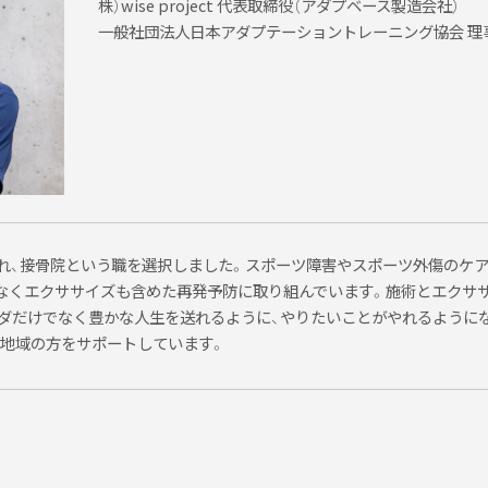
株）wise project 代表取締役（アダプベース製造会社）
し致します。事前連絡がない場合の代理出席は、セミナー受講不可と致し
一般社団法人日本アダプテーショントレーニング協会 理
し致します。紛失等による領収証の再発行はできかねます。
指定口座にセミナー料金の払い戻しを致します。振込手数料等は、差し引
の誤り、メール着信制限などによって連絡事項の伝達が遅れるような場合
まれ、接骨院という職を選択しました。スポーツ障害やスポーツ外傷のケ
連絡が無い場合、お手数ですがご連絡下さい。
なくエクササイズも含めた再発予防に取り組んでいます。施術とエクサ
ダだけでなく豊かな人生を送れるように、やりたいことがやれるように
地域の方をサポートしています。
りさせていただいております。
、動画等も許可される場合もございます。セミナー当日にアナウンス致し
問合せフォームよりお問合せ下さい。