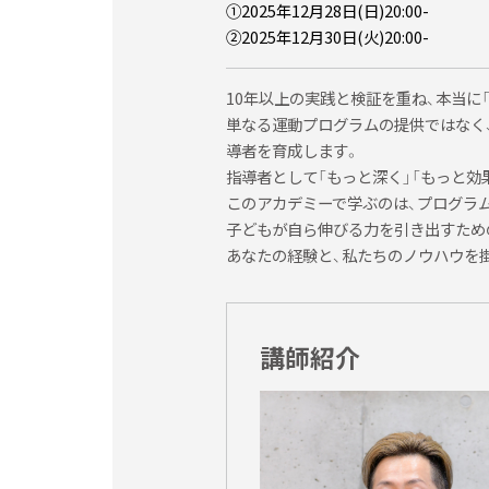
す。
①2025年12月28日(日)20:00-
②2025年12月30日(火)20:00-
・開催中止の場合、セミナー受講料は銀行振込
会場・日程の変更について
10年以上の実践と検証を重ね、本当に
単なる運動プログラムの提供ではなく、
・諸般の事情により、セミナーの会場・日程を
導者を育成します。
・会場や日程を変更をしたことによる、宿泊先
指導者として「もっと深く」「もっと効
このアカデミーで学ぶのは、プログラ
セミナー受講料の支払いにつ
子どもが自ら伸びる力を引き出すための
あなたの経験と、私たちのノウハウを
・受講料の支払い方法は、原則として銀行振込
て頂きます。振込名義人の確認が取れない場合
さいますようお願い致します。
講師紹介
また、振込の際の手数料につきましては受講者
・支払い期限につきましては、セミナー申込み
ミナー申込みキャンセルとさせていただく場合
・セミナー日の2週間前までの申込みキャンセ
ので、ご了承ください。受講料振込済みにてキ