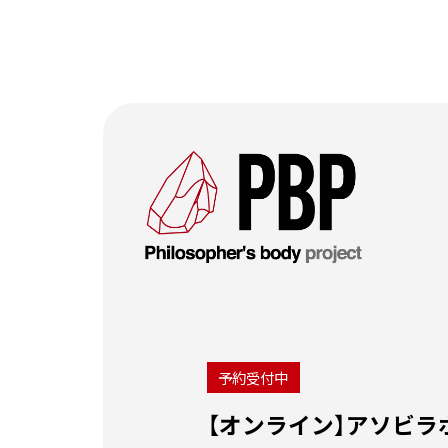
予約受付中
セミナー開催中止について
【オンライン】アソビラボ
・天災及びその他やむを得ない事情により、セ