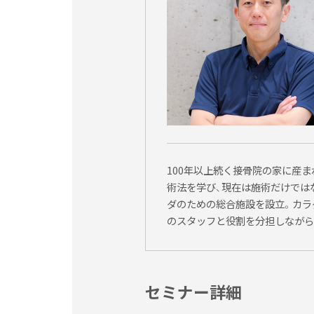
場合、講義資料・領収書等は代理人の方にお渡
・領収書は、セミナー開催当日に受付にてお渡
払い戻しについて
・2週間前までの申込みキャンセルの場合は、
セミナー申込みについて
・電話番号、メールアドレスなどの申込み情報
100年以上続く接骨院の家に産
ます。セミナー申込み後１週間以内に当方より
術法を学び、現在は施術だけでは
ダのための総合施設を設立。カラ
講義内容の撮影・録音について
のスタッフと役割を分担しながら
・講義中の動画撮影・録音等の行為は原則お断
※セミナー講師により、写真撮影がNGの場合
※セミナー規約についてのご不明な点等は、お
セミナー詳細