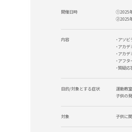
開催日時
①2025年
②2025年
内容
・アソビ
・アカデ
・アカデ
・アフタ
・質疑応
目的/対象とする症状
運動教
子供の
対象
子供に