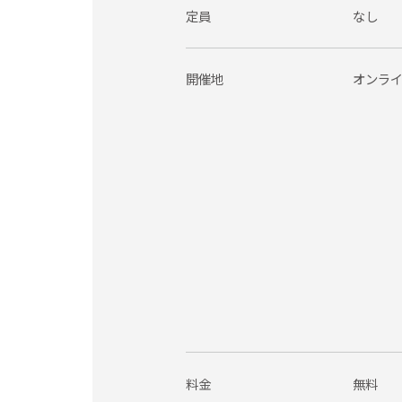
定員
なし
開催地
オンラ
料金
無料