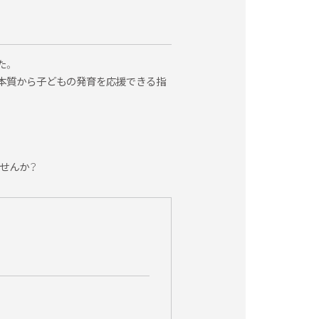
負担致しかねます。
た。
、本質から子どもの発育を応援できる指
いずれかにより連絡差し上げます。
承ください。
せんか？
す。振込み確認後、申込み完了のメールを送らせ
経過してもメールがない場合は、当施設へ確認下
受講料未納による振込確認が出来ない場合、セ
キャンセルの場合は受講料返金は致しかねます
させていただきます。代理出席をご利用される