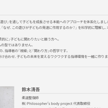
にて全額返金致します。受講者がご利用された交通機関の費用は当方では
「遊び」を通して子どもを成長させる本能へのアプローチを体系化しまし
「なぜ、この遊びが子どもの発達に作用するのか？」 を科学的に理解し
変更させていただく場合がございます。その場合、電話・メール・ＦＡＸの
のホテル変更などのキャンセル料・払い戻しなどは致しかねますのでご了
果的に」子どもに関わりたいと願う方へ。
ムの型ではありません。
いて
、指導者の「視線」と「関わり方」の哲学です。
掛け合わせ、子どもの未来を変えるワクワクする指導環境を一緒に作りま
となります。当方にて振込確認が出来次第、セミナー申込み完了と致しま
など、申込完了できない場合は、連絡を致しませんので、振込み後1週間
負担とさせていただきます。
後にメール・ＦＡＸのいずれかにより連絡させていただきます。期限内に
鈴木清吾
もございます。
柔道整復師
ルによる受講料の返金は致します。ただし、セミナー日の2週間以内での
株）Philosopher's body project 代表取締役
ャンセルをされる場合、代理出席もしくは講義資料・領収書郵送にて対応