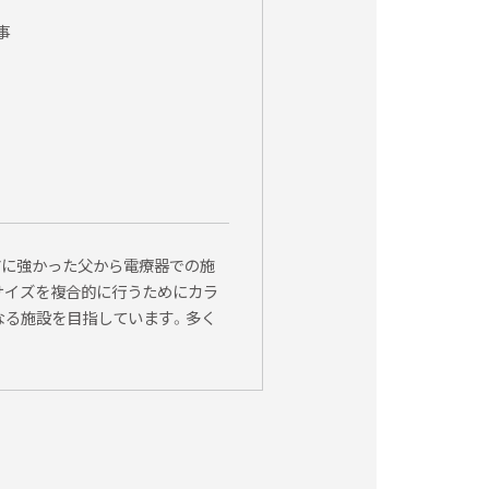
ます。
事
いた金額となりますので予めご了承ください。
、当方ではこれについて一切の責任を負いかね
アに強かった父から電療器での施
サイズを複合的に行うためにカラ
なる施設を目指しています。多く
ますので、よろしくお願い致します。