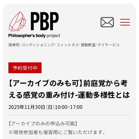
TOP
すずき接骨院
接骨院・コンディショニング・フィットネス・運動教室・デイサービス
wise sports
予約受付中
wise kids
【アーカイブのみも可】前庭覚から考
セミナー開催中止について
wise fit
える感覚の重み付け-運動多様性とは
・天災及びその他やむを得ない事情により、セミナー開催中止
Re.Life
にさせていただく場合がございます。その場合、電話・メール・
2025年11月30日（日）10:00~17:00
ＦＡＸのいずれかにより連絡差し上げます。
所在地情報
・開催中止の場合、セミナー受講料は銀行振込にて全額返金致
【アーカイブのみの申込み可能】
します。受講者がご利用された交通機関の費用は当方では負
お知らせ情報
※現地参加者も復習用にご覧いただけます。
担致しかねます。