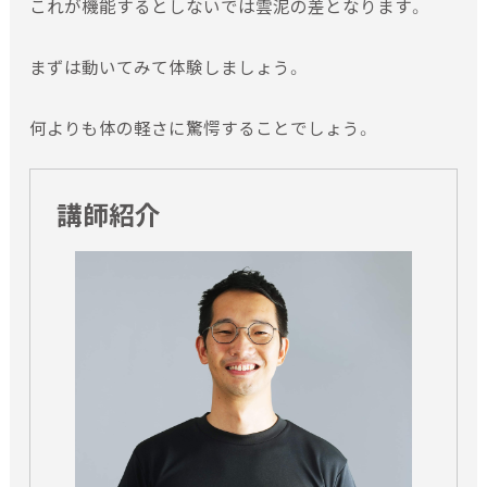
これが機能するとしないでは雲泥の差となります。
いただきます。
・支払い期限につきましては、セミナー申込み後にメール・Ｆ
まずは動いてみて体験しましょう。
ＡＸのいずれかにより連絡させていただきます。期限内に受
講料未納による振込確認が出来ない場合、セミナー申込み
キャンセルとさせていただく場合もございます。
何よりも体の軽さに驚愕することでしょう。
・セミナー日の2週間前までの申込みキャンセルによる受講料
の返金は致します。ただし、セミナー日の2週間以内でのキャ
講師紹介
ンセルの場合は受講料返金は致しかねますので、ご了承くだ
さい。受講料振込済みにてキャンセルをされる場合、代理出席
もしくは講義資料・領収書郵送にて対応させていただきます。
代理出席をご利用される場合、講義資料・領収書等は代理人の
方にお渡し致します。事前連絡がない場合の代理出席は、セミ
ナー受講不可と致します。
・領収書は、セミナー開催当日に受付にてお渡し致します。紛
失等による領収証の再発行はできかねます。
払い戻しについて