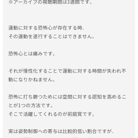
※アーカイブの視聴期間は3週間です。
セミナー情報
会場・日程の変更について
スタッフ情報
・諸般の事情により、セミナーの会場・日程を変更させていた
運動に対する恐怖心が存在する時、
だく場合がございます。その場合、電話・メール・ＦＡＸのいず
お問い合わせ
その運動を遂行することはできません。
れかにより連絡差し上げます。
・会場や日程を変更をしたことによる、宿泊先のホテル変更な
どのキャンセル料・払い戻しなどは致しかねますのでご了承
恐怖心とは痛みです。
ください。
それが慢性化することで運動に対する時間が失われ不
セミナー受講料の支払いについて
動になりかねません。
・受講料の支払い方法は、原則として銀行振込となります。当
方にて振込確認が出来次第、セミナー申込み完了と致します。
恐怖に打ち勝つためには空間に対する認知を高めるこ
振込み確認後、申込み完了のメールを送らせて頂きます。振込
とが1つの方法です。
名義人の確認が取れない場合など、申込完了できない場合は、
そこで活躍してくれるのが前庭覚です。
連絡を致しませんので、振込み後1週間経過してもメールがな
い場合は、当施設へ確認下さいますようお願い致します。
実は姿勢制御への寄与は比較的低い割合ですが、
また、振込の際の手数料につきましては受講者負担とさせて