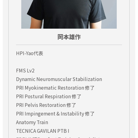
・2週間前までの申込みキャンセルの場合は、指定口座にセミ
ナー料金の払い戻しを致します。振込手数料等は、差し引いた
金額となりますので予めご了承ください。
セミナー申込みについて
岡本雄作
・電話番号、メールアドレスなどの申込み情報の誤り、メール
着信制限などによって連絡事項の伝達が遅れるような場合、
HPI-Yao代表
当方ではこれについて一切の責任を負いかねます。セミナー
申込み後１週間以内に当方より連絡が無い場合、お手数です
FMS Lv2
がご連絡下さい。
Dynamic Neuromuscular Stabilization
PRI Myokinematic Restoration 修了
講義内容の撮影・録音について
PRI Postural Respiration 修了
・講義中の動画撮影・録音等の行為は原則お断りさせていただ
PRI Pelvis Restoration 修了
いております。
PRI Impingement & Instability 修了
※セミナー講師により、写真撮影がNGの場合、動画等も許可
Anatomy Train
される場合もございます。セミナー当日にアナウンス致しま
すので、よろしくお願い致します。
TECNICA GAVILAN PTB I