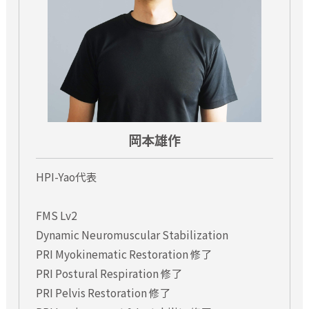
・2週間前までの申込みキャンセルの場合は、指定口座にセミ
ナー料金の払い戻しを致します。振込手数料等は、差し引いた
金額となりますので予めご了承ください。
セミナー申込みについて
・電話番号、メールアドレスなどの申込み情報の誤り、メール
着信制限などによって連絡事項の伝達が遅れるような場合、
当方ではこれについて一切の責任を負いかねます。セミナー
岡本雄作
申込み後１週間以内に当方より連絡が無い場合、お手数です
がご連絡下さい。
HPI-Yao代表
講義内容の撮影・録音について
FMS Lv2
・講義中の動画撮影・録音等の行為は原則お断りさせていただ
Dynamic Neuromuscular Stabilization
いております。
PRI Myokinematic Restoration 修了
※セミナー講師により、写真撮影がNGの場合、動画等も許可
PRI Postural Respiration 修了
される場合もございます。セミナー当日にアナウンス致しま
PRI Pelvis Restoration 修了
すので、よろしくお願い致します。