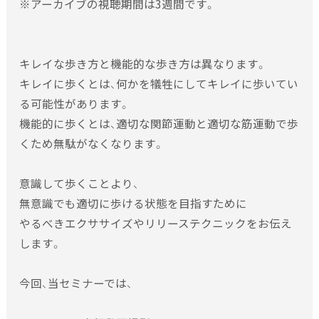
※アーカイブの視聴期間は3週間です。
セミナー情報
会場・日程の変更について
スタッフ情報
・諸般の事情により、セミナーの会場・日程を変更させていた
キレイな歩き方と機能的な歩き方は異なります。
だく場合がございます。その場合、電話・メール・ＦＡＸのいず
お問い合わせ
キレイに歩くとは、何かを犠牲にしてキレイに歩いてい
れかにより連絡差し上げます。
る可能性があります。
・会場や日程を変更をしたことによる、宿泊先のホテル変更な
機能的に歩くとは、適切な関節運動と適切な筋運動で歩
どのキャンセル料・払い戻しなどは致しかねますのでご了承
くため無駄がなくなります。
ください。
セミナー受講料の支払いについて
意識して歩くことより、
・受講料の支払い方法は、原則として銀行振込となります。当
無意識でも適切に歩ける状態を目指すために
方にて振込確認が出来次第、セミナー申込み完了と致します。
やるべきエクササイズやリリーステクニックをお伝え
振込み確認後、申込み完了のメールを送らせて頂きます。振込
します。
名義人の確認が取れない場合など、申込完了できない場合は、
連絡を致しませんので、振込み後1週間経過してもメールがな
今回、当セミナーでは、
い場合は、当施設へ確認下さいますようお願い致します。
また、振込の際の手数料につきましては受講者負担とさせて