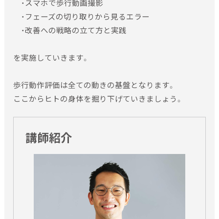
・スマホで歩行動画撮影
いただきます。
・フェーズの切り取りから見るエラー
・支払い期限につきましては、セミナー申込み後にメール・Ｆ
・改善への戦略の立て方と実践
ＡＸのいずれかにより連絡させていただきます。期限内に受
講料未納による振込確認が出来ない場合、セミナー申込み
を実施していきます。
キャンセルとさせていただく場合もございます。
・セミナー日の2週間前までの申込みキャンセルによる受講料
の返金は致します。ただし、セミナー日の2週間以内でのキャ
歩行動作評価は全ての動きの基盤となります。
ンセルの場合は受講料返金は致しかねますので、ご了承くだ
ここからヒトの身体を掘り下げていきましょう。
さい。受講料振込済みにてキャンセルをされる場合、代理出席
もしくは講義資料・領収書郵送にて対応させていただきます。
講師紹介
代理出席をご利用される場合、講義資料・領収書等は代理人の
方にお渡し致します。事前連絡がない場合の代理出席は、セミ
ナー受講不可と致します。
・領収書は、セミナー開催当日に受付にてお渡し致します。紛
失等による領収証の再発行はできかねます。
払い戻しについて