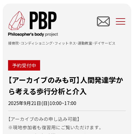
TOP
すずき接骨院
接骨院・コンディショニング・フィットネス・運動教室・デイサービス
wise sports
予約受付中
wise kids
【アーカイブのみも可】人間発達学か
セミナー開催中止について
wise fit
ら考える歩行分析と介入
・天災及びその他やむを得ない事情により、セミナー開催中止
Re.Life
にさせていただく場合がございます。その場合、電話・メール・
2025年9月21日(日)10:00~17:00
ＦＡＸのいずれかにより連絡差し上げます。
所在地情報
・開催中止の場合、セミナー受講料は銀行振込にて全額返金致
【アーカイブのみの申し込み可能】
します。受講者がご利用された交通機関の費用は当方では負
お知らせ情報
※現地参加者も復習用にご覧いただけます。
担致しかねます。