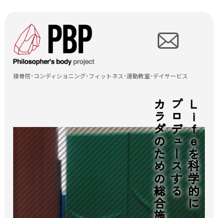
TOP
すずき接骨院
接骨院・コンディショニング・フィットネス・運動教室・デイサービス
wise sports
カラダのための総合施設
プロデュースする
Lifeを科学的に
wise kids
wise fit
Re.Life
所在地情報
お知らせ情報