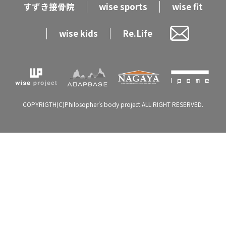
すずき接骨院
wise sports
wise fit
wise kids
Re.Life
COPYRIGTH(C)Philosopher's body project.ALL RIGHT RESERVED.