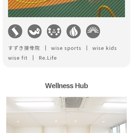
すずき接骨院
wise sports
wise kids
wise fit
Re.Life
Wellness Hub