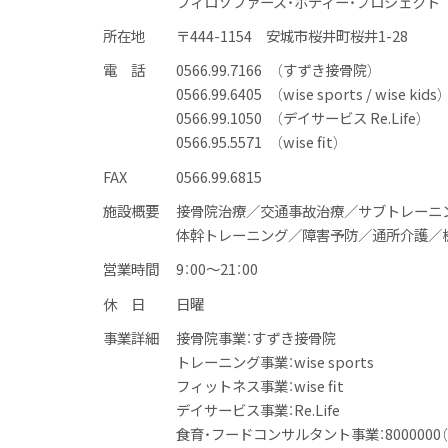
フィロソファーズ・ボディー・プロジェクト
所在地
〒444-1154 安城市桜井町桜井1-28
電 話
0566.99.7166 （すずき接骨院）
0566.99.6405 （wise sports / wise kids）
0566.99.1050 （デイサービス Re.Life）
0566.95.5571 （wise fit）
FAX
0566.99.6815
施設概要
接骨院治療／交通事故治療／サブトレーニ
体幹トレーニング／障害予防／通所介護／
営業時間
9：00〜21：00
休 日
日曜
事業詳細
接骨院事業：すずき接骨院
トレーニング事業：wise sports
フィットネス事業：wise fit
デイサービス事業：Re.Life
食育・フードコンサルタント事業：8000000（Y