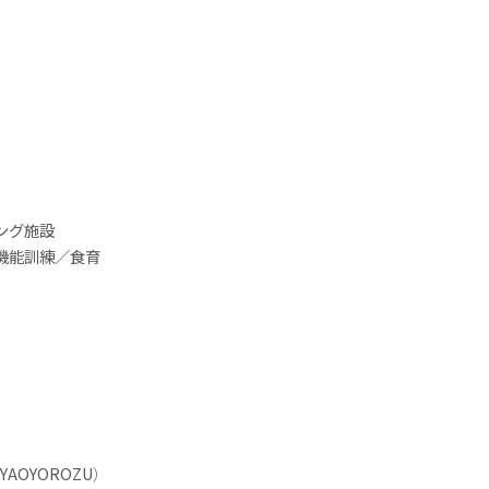
ング施設
機能訓練／食育
AOYOROZU）